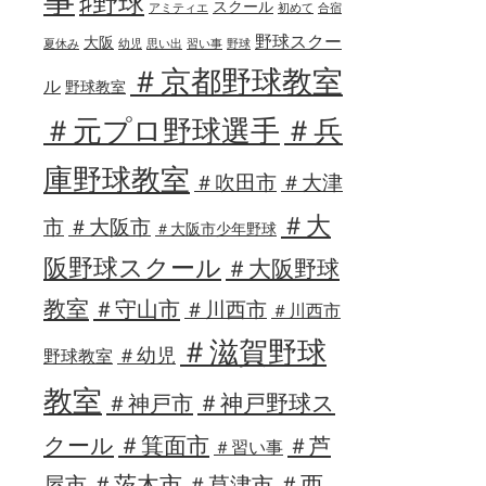
事
♯野球
スクール
アミティエ
初めて
合宿
野球スクー
大阪
夏休み
幼児
思い出
習い事
野球
＃京都野球教室
ル
野球教室
＃元プロ野球選手
＃兵
庫野球教室
＃吹田市
＃大津
＃大
市
＃大阪市
＃大阪市少年野球
阪野球スクール
＃大阪野球
教室
＃守山市
＃川西市
＃川西市
＃滋賀野球
＃幼児
野球教室
教室
＃神戸野球ス
＃神戸市
クール
＃箕面市
＃芦
＃習い事
＃茨木市
＃西
屋市
＃草津市