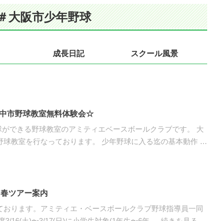
 ＃大阪市少年野球
成長日記
スクール風景
豊中市野球教室無料体験会☆
球ができる野球教室のアミティエベースボールクラブです。 大
野球教室を行なっております。 少年野球に入る迄の基本動作 …
ア春ツアー案内
ております。アミティエ・ベースボールクラブ野球指導員一同
/16(土)〜3/17(日)に小学生対象(1年生〜6年 … 続きを見る