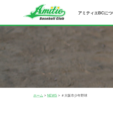
アミティエBCにつ
ホーム
>
NEWS
>
＃大阪市少年野球