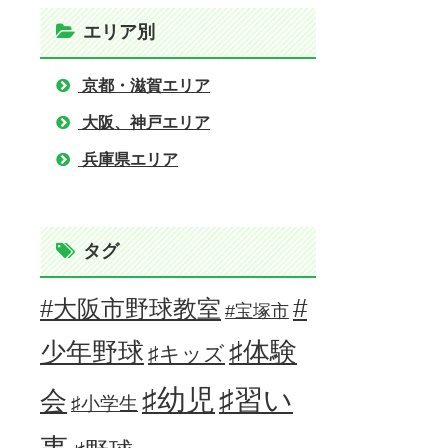
エリア別
京都・滋賀エリア
大阪、神戸エリア
兵庫県エリア
タグ
#
#大阪市野球教室
#宝塚市
少年野球
♯体験
♯キッズ
♯習い
♯幼児
会
♯小学生