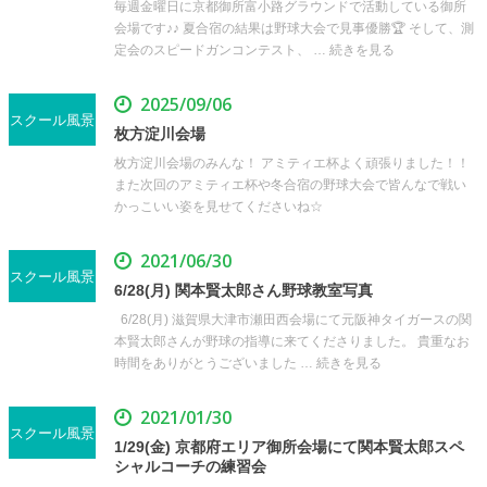
毎週金曜日に京都御所富小路グラウンドで活動している御所
会場です♪♪ 夏合宿の結果は野球大会で見事優勝🏆 そして、測
定会のスピードガンコンテスト、 … 続きを見る
2025/09/06
スクール風景
枚方淀川会場
枚方淀川会場のみんな！ アミティエ杯よく頑張りました！！
また次回のアミティエ杯や冬合宿の野球大会で皆んなで戦い
かっこいい姿を見せてくださいね☆
2021/06/30
スクール風景
6/28(月) 関本賢太郎さん野球教室写真
6/28(月) 滋賀県大津市瀬田西会場にて元阪神タイガースの関
本賢太郎さんが野球の指導に来てくださりました。 貴重なお
時間をありがとうございました … 続きを見る
2021/01/30
スクール風景
1/29(金) 京都府エリア御所会場にて関本賢太郎スペ
シャルコーチの練習会