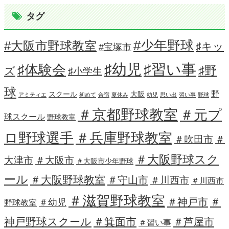
タグ
#少年野球
#大阪市野球教室
♯キッ
#宝塚市
♯習い事
♯幼児
♯体験会
♯野
ズ
♯小学生
球
野
スクール
大阪
アミティエ
初めて
合宿
夏休み
幼児
思い出
習い事
野球
＃京都野球教室
＃元プ
球スクール
野球教室
ロ野球選手
＃兵庫野球教室
＃吹田市
＃
＃大阪野球スク
大津市
＃大阪市
＃大阪市少年野球
ール
＃大阪野球教室
＃守山市
＃川西市
＃川西市
＃滋賀野球教室
＃
＃神戸市
＃幼児
野球教室
神戸野球スクール
＃箕面市
＃芦屋市
＃習い事