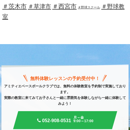
＃茨木市
＃西宮市
＃草津市
＃野球教
＃野球スクール
室
無料体験レッスンの予約受付中！
アミティエベースボールクラブでは、無料の体験教室を予約制で実施しており
ます。
実際の教室に来てみてお子さんと一緒に雰囲気を体験しながら一緒に体験して
みよう！
月～金
052-908-0531
9:00～17:00